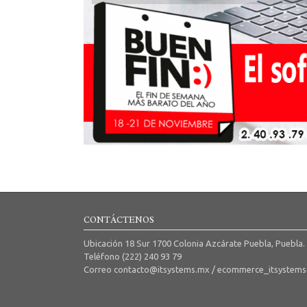
CONTÁCTENOS
Ubicación 18 Sur 1700 Colonia Azcárate Puebla, Puebla.
Teléfono (222) 240 93 79
Correo contacto@itsystems.mx / ecommerce_itsystem