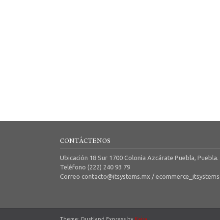
CONTÁCTENOS
Ubicación 18 Sur 1700 Colonia Azcárate Puebla, Puebla.
Teléfono (222) 240 93 79
Correo contacto@itsystems.mx / ecommerce_itsystem
Theme: Dustland Express by
Kaira