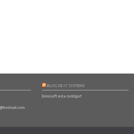
BLOG DE I.T. SYSTEMS
Emsisoft esta contigo!!
s@hotmail.com